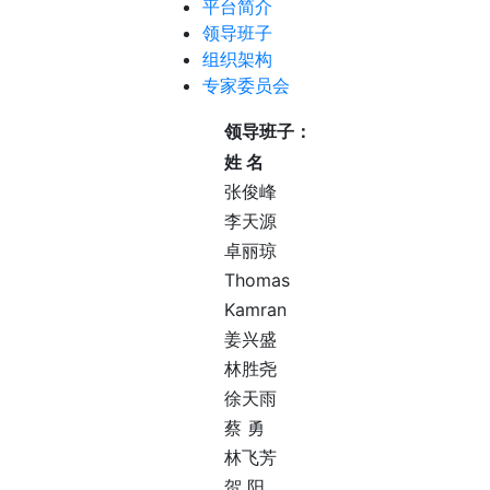
平台简介
领导班子
组织架构
专家委员会
领导班子：
姓
名
张俊峰
李天源
卓丽琼
Thomas
Kamran
姜兴盛
林胜尧
徐天雨
蔡
勇
林飞芳
贺 阳